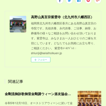
高野山真言宗紫雲寺（北九州市八幡西区）
福岡県北九州市八幡西区香月にある高野山真言宗の
寺院です。先祖供養、永代供養、ご法事、納骨、お
葬儀等の様々なご相談をお問い合わせ頂いておりま
す。紫雲寺は、みなさまお一人おひとりのご縁を大
切にしています。どなたでもお気軽にお立ち寄り、
ご相談ください。 紫雲寺ﾒｰﾙｱﾄﾞﾚｽ：
shiunji@seiaihoikuen.jp
フォロー
関連記事
金剛流御詠歌御室金剛講ウィーン楽友協会コンサートを終えて
令和5年12月10日、オーストリアウィーンに於いて金