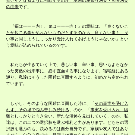
善い年となるように祈願するのが、本来の星祭り法要・節分法要
の由来
です。
『福はーーー内！、鬼はーーー内！』の意味は、「
良くないこ
とが起こる事が免れないものだとするのなら、良くない事も、良
い事と同じようにしっかり受け入れてあげようじゃないか
」とい
う意味が込められているのです。
私たちが生きていく上で、悲しい事、辛い事、思いもよらなか
った突然の出来事に、必ず直面する事になります。宿曜経にある
通り、私達はそうした困難に直面するように、初めから定められ
ています。
しかし、そのような困難に直面した時に、「
その事実を受け入
れず、その場で悩み苦しみ続ける
」のか、「
事実を受け入れ、困
難としっかりと向き合い、新たな活路を見出していく
」のか、私
達は、この二つの選択肢を選ぶ権利と力があります。どちらの選
択肢を選ぶのも、決めるのは自分自身です。家族や友人ではあり
ません。自分自身です。星回りは定められていますが、起こる出