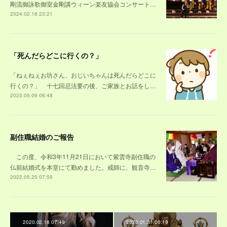
剛流御詠歌御室金剛講ウィーン楽友協会コンサート…
2024.02.18 23:21
「死んだらどこに行くの？」
「ねぇねぇお坊さん、おじいちゃんは死んだらどこに
行くの？」 十七回忌法要の後、ご家族とお話をし…
2023.05.09 06:48
副住職結婚のご報告
この度、令和3年11月21日において紫雲寺副住職の
仏前結婚式を本堂にて勤めました。戒師に、観音寺…
2022.05.25 07:55
2020.02.18 07:49
2020.01.31 00:19