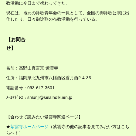
教活動に今日まで携わってきた。
現在は、地元の詠歌青年会の一員として、全国の御詠歌公演に出
仕したり、日々御詠歌の布教活動を行っている。
【お問合
せ】
名前：高野山真言宗 紫雲寺
住所：福岡県北九州市八幡西区香月西2-4-36
電話番号：093-617-3601
ﾒｰﾙｱﾄﾞﾚｽ：shiunji@seiaihoikuen.jp
【合わせて読みたい紫雲寺関連ページ】
★
紫雲寺ホームページ
（紫雲寺の他の記事を見てみたい方はこち
らへ！）