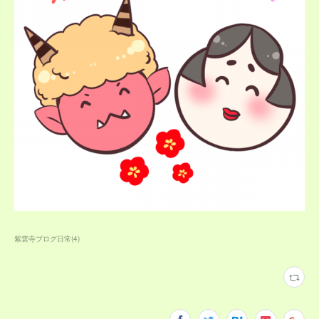
紫雲寺ブログ日常
(
4
)