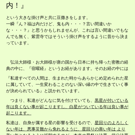
内！』
という大きな掛け声と共に豆撒きをします。
一瞬『ん？福は内だけど、鬼も内・・・？言い間違いか
な・・・？』と思うかもしれませんが、これは言い間違いでもな
んでも無く、紫雲寺ではそういう掛け声をするように昔から決ま
っています。
弘法大師様・お大師様が唐の国から日本に持ち帰った密教の経
典の中に、『宿曜経』というお経があります。そのお経の中には
『私達すべての人間は、生まれた時からあらかじめ定められた星
に属していて、一生変わることのない深い縁の中で生きていく事
が決められている』と説かれています。
つまり、私達がどんなに気を付けていても、
黒星が付いている
年は良くない事が起こりますし、白星がついている年は良い事が
起こります。
私達は、自身が属する星の影響を受けるので、
星回りのよろしく
ない年は、悪事災難から免れるように、星回りの善い年は より