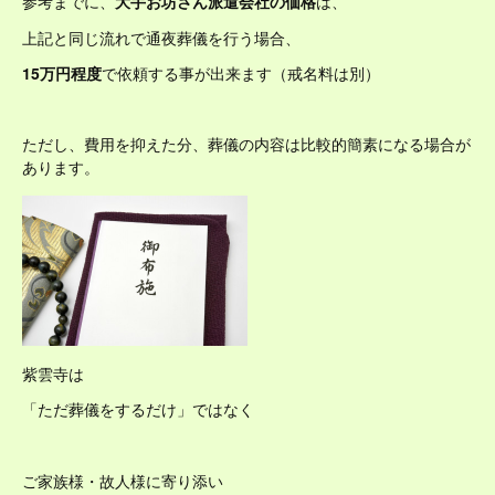
参考までに、
大手お坊さん派遣会社の価格
は、
上記と同じ流れで通夜葬儀を行う場合、
15万円程度
で依頼する事が出来ます（戒名料は別）
ただし、費用を抑えた分、葬儀の内容は比較的簡素になる場合が
あります。
紫雲寺は
「ただ葬儀をするだけ」ではなく
ご家族様・故人様に寄り添い