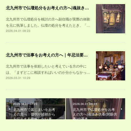
北九州市で仏壇処分をお考えの方へ|魂抜き供養(閉眼供養)の基本
北九州市で仏壇処分を検討の方へ副住職が実際の体験
を元に執筆しました。仏壇の処分を考えたとき、「…
2026.04.01 08:23
北九州市で法事をお考えの方へ｜年忌法要の流れや費用・準備を安心して分かるご案内
北九州市で法事を依頼したいと考えている方の中に
は、「まずどこに相談すればいいのか分からなかっ…
2026.03.31 10:29
2026.04.02 07:23
2026.04.01 08:23
北九州市で墓じまいをお考
北九州市で仏壇処分をお考
えの方へ｜僧侶が経験から
えの方へ|魂抜き供養(閉眼供
お伝えする後悔しない考…
養)の基本