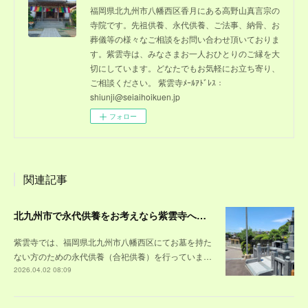
福岡県北九州市八幡西区香月にある高野山真言宗の
寺院です。先祖供養、永代供養、ご法事、納骨、お
葬儀等の様々なご相談をお問い合わせ頂いておりま
す。紫雲寺は、みなさまお一人おひとりのご縁を大
切にしています。どなたでもお気軽にお立ち寄り、
ご相談ください。 紫雲寺ﾒｰﾙｱﾄﾞﾚｽ：
shiunji@seiaihoikuen.jp
フォロー
関連記事
北九州市で永代供養をお考えなら紫雲寺へ｜納骨方法と費用を解説
紫雲寺では、福岡県北九州市八幡西区にてお墓を持た
ない方のための永代供養（合祀供養）を行っていま…
2026.04.02 08:09