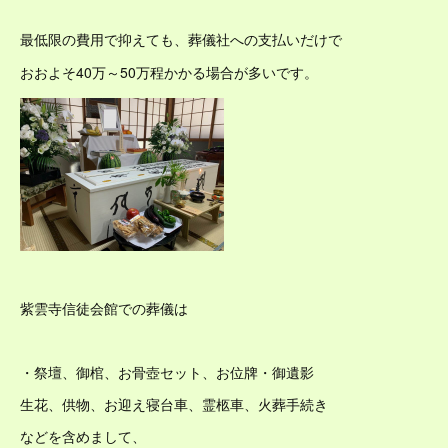
最低限の費用で抑えても、葬儀社への支払いだけで
おおよそ40万～50万程かかる場合が多いです。
紫雲寺信徒会館での葬儀は
・祭壇、御棺、お骨壺セット、お位牌・御遺影
生花、供物、お迎え寝台車、霊柩車、火葬手続き
などを含めまして、