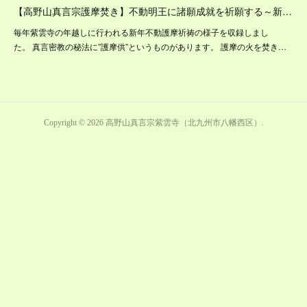
【高野山真言宗護摩焚き】不動明王に諸願成就を祈願する～新…
毎年紫雲寺の年越しに行われる新年不動護摩祈祷の様子を収録しまし
た。 真言密教の秘法に”護摩供”というものがあります。 護摩の火を焚き…
Copyright ©
2026
高野山真言宗紫雲寺（北九州市八幡西区）
.