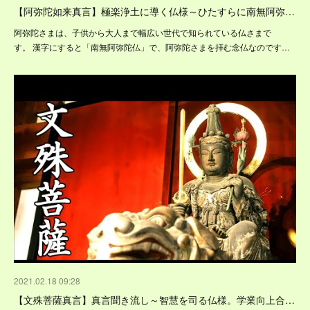
【阿弥陀如来真言】極楽浄土に導く仏様～ひたすらに南無阿弥…
阿弥陀さまは、子供から大人まで幅広い世代で知られている仏さまで
す。 漢字にすると「南無阿弥陀仏」で、阿弥陀さまを拝む念仏なのです…
2021.02.18 09:28
【文殊菩薩真言】真言聞き流し～智慧を司る仏様。学業向上合…