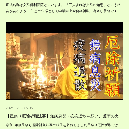
正式名称は文殊師利菩薩といいます。 「三人よれば文殊の知恵」という格
言があるように 知恵の仏様として学業向上や合格祈願に有名な菩薩です…
2021.02.08 09:12
【星祭り厄除祈願法要】無病息災・疫病退散を願い、護摩の火…
令和3年度星祭り厄除祈願法要の様子を収録しました星祭り厄除祈願では、