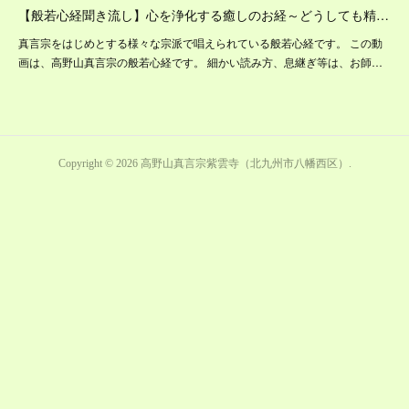
【般若心経聞き流し】心を浄化する癒しのお経～どうしても精…
真言宗をはじめとする様々な宗派で唱えられている般若心経です。 この動
画は、高野山真言宗の般若心経です。 細かい読み方、息継ぎ等は、お師…
Copyright ©
2026
高野山真言宗紫雲寺（北九州市八幡西区）
.