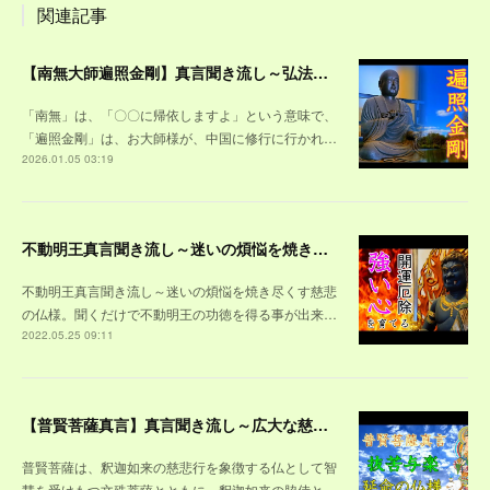
関連記事
【南無大師遍照金剛】真言聞き流し～弘法大師空海のお経。聞くだけで困難から救ってくれるお大師様の御真言
「南無」は、「〇〇に帰依しますよ」という意味で、
「遍照金剛」は、お大師様が、中国に修行に行かれ…
2026.01.05 03:19
不動明王真言聞き流し～迷いの煩悩を焼き尽くす慈悲の仏様。聞くだけで不動明王の功徳を得る事が出来る御真言
不動明王真言聞き流し～迷いの煩悩を焼き尽くす慈悲
の仏様。聞くだけで不動明王の功徳を得る事が出来…
2022.05.25 09:11
【普賢菩薩真言】真言聞き流し～広大な慈悲の心を持つ延命の仏様
普賢菩薩は、釈迦如来の慈悲行を象徴する仏として智
慧を受けもつ文殊菩薩とともに、釈迦如来の脇侍と…