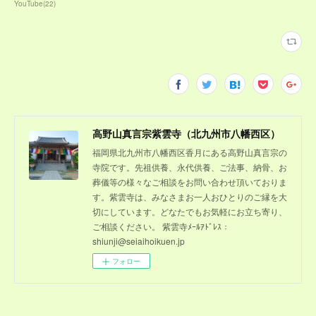
YouTube
(
22
)
高野山真言宗紫雲寺（北九州市八幡西区）
福岡県北九州市八幡西区香月にある高野山真言宗の
寺院です。先祖供養、永代供養、ご法事、納骨、お
葬儀等の様々なご相談をお問い合わせ頂いておりま
す。紫雲寺は、みなさまお一人おひとりのご縁を大
切にしています。どなたでもお気軽にお立ち寄り、
ご相談ください。 紫雲寺ﾒｰﾙｱﾄﾞﾚｽ：
shiunji@seiaihoikuen.jp
フォロー