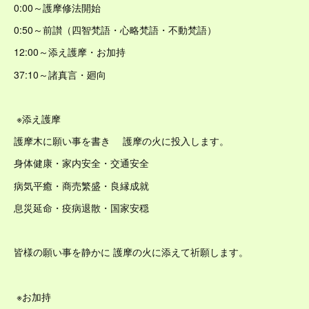
0:00​～護摩修法開始
0:50​～前讃（四智梵語・心略梵語・不動梵語）
12:00​～添え護摩・お加持
37:10​～諸真言・廻向
※添え護摩
護摩木に願い事を書き 護摩の火に投入します。
身体健康・家内安全・交通安全
病気平癒・商売繁盛・良縁成就
息災延命・疫病退散・国家安穏
皆様の願い事を静かに 護摩の火に添えて祈願します。
※お加持