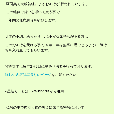
画面奥で大般若経によるお加持が 行われています。
この経典で背中を叩いて貰う事で
一年間の無病息災を祈願します。
身体の不調があったり 心に不安な気持ちがある方は
このお加持を受ける事で 今年一年を無事に過ごせるように 気持
ちを入れ直してもらいます。
紫雲寺では毎年2月3日に星祭り法要を行っております。
詳しい内容は星祭りのページ
をご覧ください。
※星祭り とは ※Wikipediaから引用
仏教の中で後期大乗の教えに属する密教において、