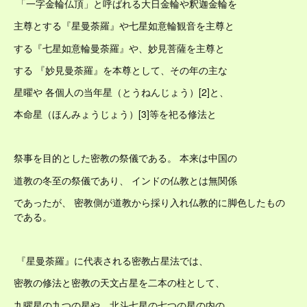
「一字金輪仏頂」と呼ばれる大日金輪や釈迦金輪を
主尊とする『星曼荼羅』や七星如意輪観音を主尊と
する『七星如意輪曼荼羅』や、妙見菩薩を主尊と
する 『妙見曼荼羅』を本尊として、その年の主な
星曜や 各個人の当年星（とうねんじょう）[2]と、
本命星（ほんみょうじょう）[3]等を祀る修法と
祭事を目的とした密教の祭儀である。 本来は中国の
道教の冬至の祭儀であり、 インドの仏教とは無関係
であったが、 密教側が道教から採り入れ仏教的に脚色したもの
である。
『星曼荼羅』に代表される密教占星法では、
密教の修法と密教の天文占星を二本の柱として、
九曜星の九つの星や、北斗七星の七つの星の内の