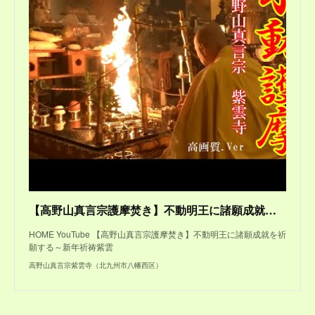
【高野山真言宗護摩焚き】不動明王に諸願成就を祈願する～新年祈祷紫雲寺本堂内にて
HOME YouTube 【高野山真言宗護摩焚き】不動明王に諸願成就を祈
願する～新年祈祷紫雲
高野山真言宗紫雲寺（北九州市八幡西区）