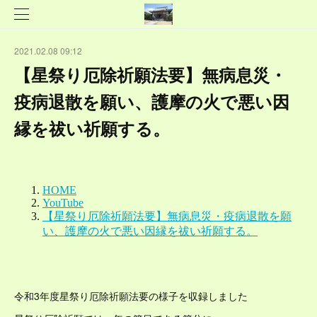
2021.02.08 09:12
【星祭り厄除祈願法要】無病息災・
疫病退散を願い、護摩の火で悪い因
縁を祓い祈願する。
令和3年度星祭り厄除祈願法要の様子を収録しました