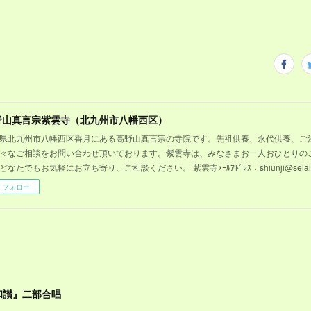
野山真言宗紫雲寺（北九州市八幡西区）
県北九州市八幡西区香月にある高野山真言宗の寺院です。先祖供養、永代供養、ご
々なご相談をお問い合わせ頂いております。紫雲寺は、みなさまお一人おひとりの
どなたでもお気軽にお立ち寄り、ご相談ください。 紫雲寺ﾒｰﾙｱﾄﾞﾚｽ：shiunji@seiaihoi
フォロー
和讃』二部合唱