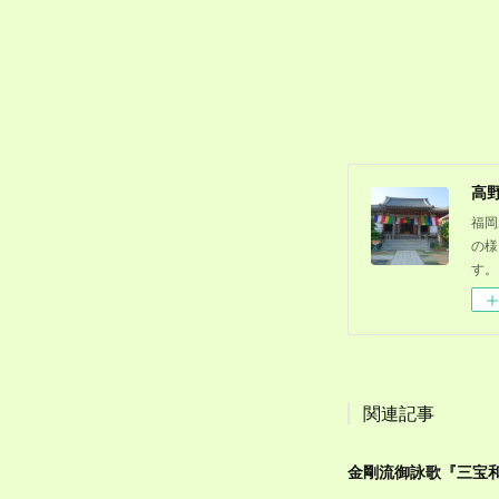
高
福岡
の様
す。
関連記事
金剛流御詠歌『三宝