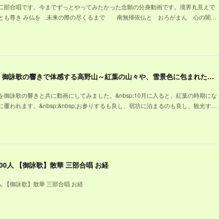
二部合唱です。今までずっとやってみたかった念願の分身動画です。境界丸見えで
とも尊き み仏を 未来の際の尽くるまで 南無帰依仏と おろがまん 心の闇…
【天空の聖地高野山】御詠歌の響きで体感する高野山～紅葉の山々や、雪景色に包まれた壇上伽藍、荘厳な奥之院の風景を、観光する気分で味わって下さい
御詠歌の響きと共に動画にしてみました。&nbsp;10月に入ると、紅葉の時期にな
覆われます。&nbsp;&nbsp;お参りするも良し、宿坊に泊まるのも良し、観光す…
0人 【御詠歌】散華 三部合唱 お経
人 【御詠歌】散華 三部合唱 お経