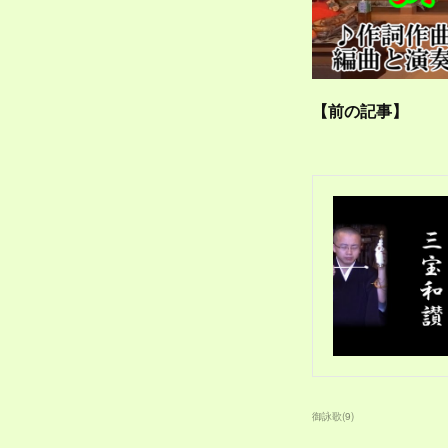
【前の記事】
御詠歌
(
9
)