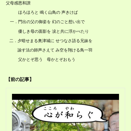
父母感恩和讃
ほろほろと 鳴く山鳥の 声きけば
一．門出の父の御姿を 幻のごと想い出で
優しき母の面影を 涙と共に浮かべたり
二．夕暗せまる奥津城に せつなさ語る兄妹を
諭す法の師声さえて み空を翔ける鳥一羽
父かとぞ思う 母かとぞおもう
【前の記事】