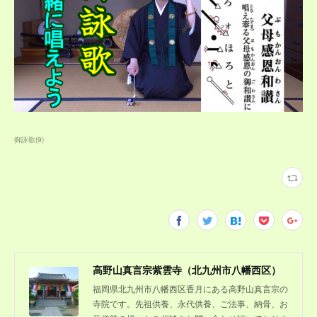
御詠歌
(
9
)
高野山真言宗紫雲寺（北九州市八幡西区）
福岡県北九州市八幡西区香月にある高野山真言宗の
寺院です。先祖供養、永代供養、ご法事、納骨、お