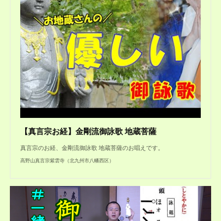
【真言宗お経】金剛流御詠歌 地蔵菩薩
真言宗のお経、金剛流御詠歌 地蔵菩薩のお唱えです。
高野山真言宗紫雲寺（北九州市八幡西区）