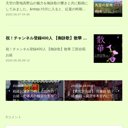
天空の聖地高野山の魅力を御詠歌の響きと共に動画に
してみました。&nbsp;10月に入ると、紅葉の時期…
2020.09.07 04:46
祝！チャンネル登録400人 【御詠歌】散華 三部合唱 お経
祝！チャンネル登録400人 【御詠歌】散華 三部合唱
お経
2020.06.06 09:12
2020.05.06 01:53
2020.04.26 09:37
枕経お通夜で唱える臨終の
【真言宗お経】 理趣経 切々
お経～亡き人の極楽往生を
経 全段～紫雲寺本堂内にて
願う
0
コメント