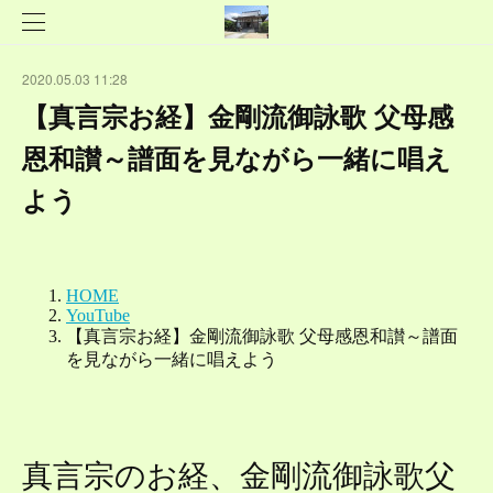
2020.05.03 11:28
【真言宗お経】金剛流御詠歌 父母感
恩和讃～譜面を見ながら一緒に唱え
よう
真言宗のお経、金剛流御詠歌父