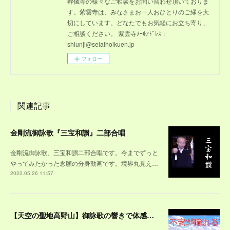
葬儀等の様々なご相談をお問い合わせ頂いておりま
す。紫雲寺は、みなさまお一人おひとりのご縁を大
切にしています。どなたでもお気軽にお立ち寄り、
ご相談ください。 紫雲寺ﾒｰﾙｱﾄﾞﾚｽ：
shiunji@seiaihoikuen.jp
フォロー
関連記事
金剛流御詠歌『三宝和讃』二部合唱
金剛流御詠歌、三宝和讃二部合唱です。今までずっと
やってみたかった念願の分身動画です。境界丸見え…
2022.05.26 11:57
【天空の聖地高野山】御詠歌の響きで体感する高野山～紅葉の山々や、雪景色に包まれた壇上伽藍、荘厳な奥之院の風景を、観光する気分で味わって下さい