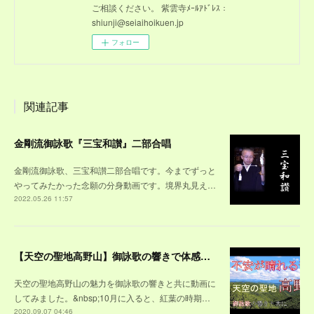
ご相談ください。 紫雲寺ﾒｰﾙｱﾄﾞﾚｽ：
shiunji@seiaihoikuen.jp
フォロー
関連記事
金剛流御詠歌『三宝和讃』二部合唱
金剛流御詠歌、三宝和讃二部合唱です。今までずっと
やってみたかった念願の分身動画です。境界丸見え…
2022.05.26 11:57
【天空の聖地高野山】御詠歌の響きで体感する高野山～紅葉の山々や、雪景色に包まれた壇上伽藍、荘厳な奥之院の風景を、観光する気分で味わって下さい
天空の聖地高野山の魅力を御詠歌の響きと共に動画に
してみました。&nbsp;10月に入ると、紅葉の時期…
2020.09.07 04:46