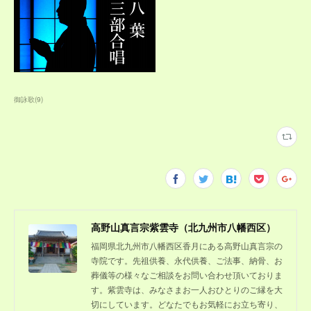
御詠歌
(
9
)
高野山真言宗紫雲寺（北九州市八幡西区）
福岡県北九州市八幡西区香月にある高野山真言宗の
寺院です。先祖供養、永代供養、ご法事、納骨、お
葬儀等の様々なご相談をお問い合わせ頂いておりま
す。紫雲寺は、みなさまお一人おひとりのご縁を大
切にしています。どなたでもお気軽にお立ち寄り、