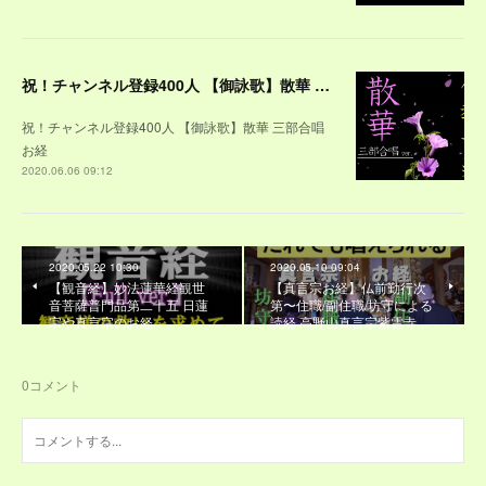
祝！チャンネル登録400人 【御詠歌】散華 三部合唱 お経
祝！チャンネル登録400人 【御詠歌】散華 三部合唱
お経
2020.06.06 09:12
2020.05.22 10:30
2020.05.10 09:04
【観音経】妙法蓮華経観世
【真言宗お経】仏前勤行次
音菩薩普門品第二十五 日蓮
第〜住職/副住職/坊守による
宗や真言宗のお経
読経 高野山真言宗紫雲寺…
0
コメント