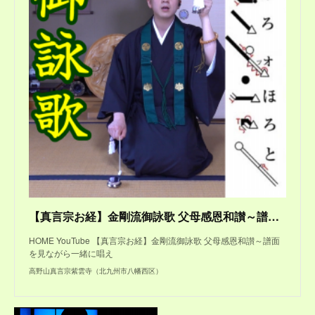
【真言宗お経】金剛流御詠歌 父母感恩和讃～譜面を見ながら一緒に唱えよう
HOME YouTube 【真言宗お経】金剛流御詠歌 父母感恩和讃～譜面
を見ながら一緒に唱え
高野山真言宗紫雲寺（北九州市八幡西区）