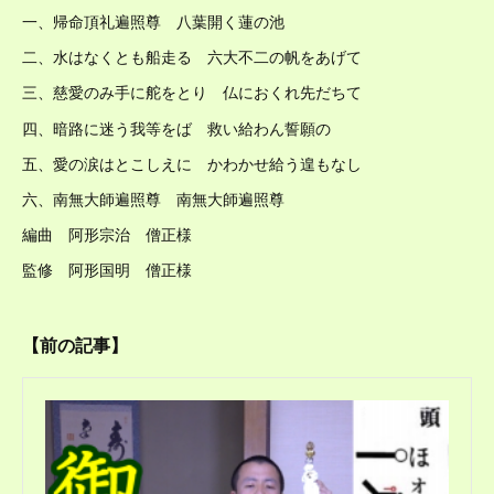
一、帰命頂礼遍照尊 八葉開く蓮の池
二、水はなくとも船走る 六大不二の帆をあげて
三、慈愛のみ手に舵をとり 仏におくれ先だちて
四、暗路に迷う我等をば 救い給わん誓願の
五、愛の涙はとこしえに かわかせ給う遑もなし
六、南無大師遍照尊 南無大師遍照尊
編曲 阿形宗治 僧正様
監修 阿形国明 僧正様
【前の記事】