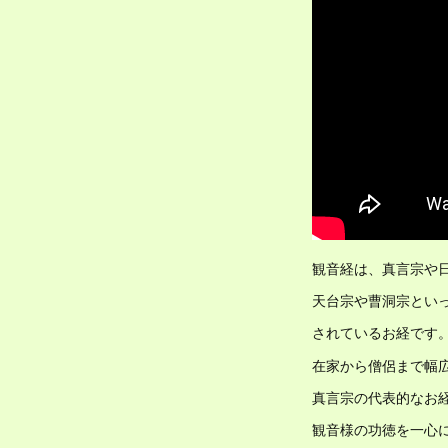
観音経は、真言宗や
天台宗や曹洞宗とい
されているお経です
在家から僧侶まで幅
真言宗の代表的なお
観音様の功徳を一心