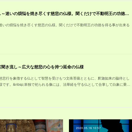
不動明王真言聞き流し～迷いの煩悩を焼き尽くす慈悲の仏様。聞くだけで不動明王の功徳を得る事が出来る御真言
迷いの煩悩を焼き尽くす慈悲の仏様。聞くだけで不動明王の功徳を得る事が出来る
言聞き流し～広大な慈悲の心を持つ延命の仏様
慈悲行を象徴する仏として智慧を受けもつ文殊菩薩とともに、釈迦如来の脇侍とし
です。&nbsp;単独で祀られる像には、法華経を守る仏として合掌して白象に乗…
2020.05.16 10:57