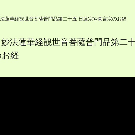
】妙法蓮華経観世音菩薩普門品第二十
のお経