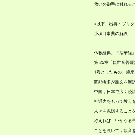
救いの御手に触れる
※以下、出典：ブリ
小項目事典の解説
仏教経典。『法華経
第 25章「観世音菩
1巻としたもの。鳩
闍那崛多が韻文を漢
中国，日本で広く読
神通力をもって教え
人々を救済すること
称えれば，いかなる
ことを説いて，観音