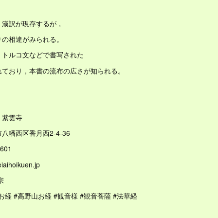
，漢訳が現存するが，
りの相違がみられる。
，トルコ文などで書写された
れており，本書の流布の広さが知られる。
 紫雲寺
幡西区香月西2-4-36
601
iaihoikuen.jp
宗
お経 #高野山お経 #観音様 #観音菩薩 #法華経