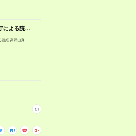
【真言宗お経】仏前勤行次第〜住職/副住職/坊守による読経 高野山真言宗紫雲寺本堂にて
よる読経 高野山真