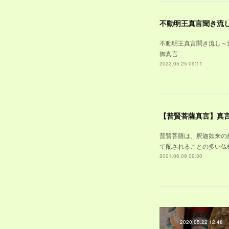
不動明王真言聞き流し～
御真言
2022.05.25 09:11
【普賢菩薩真言】真
普賢菩薩は、釈迦如来の
て配されることの多い仏様
2021.06.09 09:30
2020.05.22 12:48