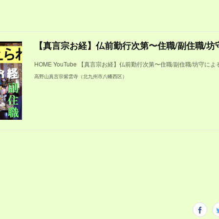
】
HOME YouTube 【真言宗お経】仏前勤行次第〜住職/副住職/坊守に
高野山真言宗紫雲寺（北九州市八幡西区）