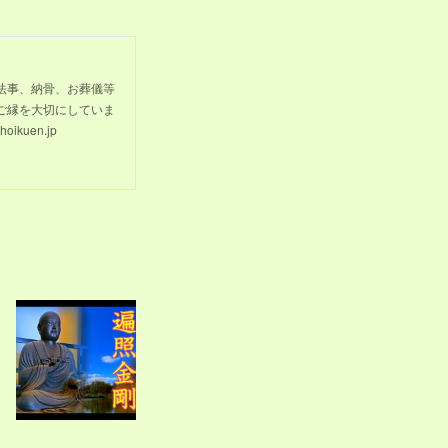
法事、納骨、お葬儀等
ご縁を大切にしていま
kuen.jp