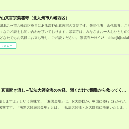
野山真言宗紫雲寺（北九州市八幡西区）
県北九州市八幡西区香月にある高野山真言宗の寺院です。先祖供養、永代供養、ご
々なご相談をお問い合わせ頂いております。紫雲寺は、みなさまお一人おひとりの
どなたでもお気軽にお立ち寄り、ご相談ください。 紫雲寺ﾒｰﾙｱﾄﾞﾚｽ：shiunji@seiaihoi
フォロー
【南無大師遍照金剛】真言聞き流し～弘法大師空海のお経。聞くだけで困難から救ってくれるお大師様の御真言
依しますよ」という意味で、「遍照金剛」は、お大師様が、中国に修行に行かれた
名前です。「南無大師遍照金剛」とは、「弘法大師様・お大師様に帰依いたしま…