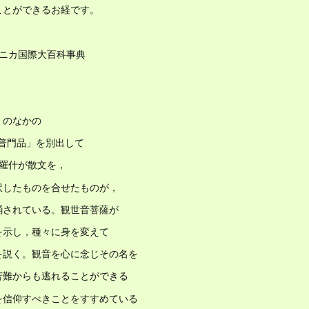
ことができるお経です。
タニカ国際大百科事典
』のなかの
薩普門品」を別出して
摩羅什が散文を，
訳したものを合せたものが，
誦されている。観世音菩薩が
を示し，種々に身を変えて
を説く。観音を心に念じその名を
苦難からも逃れることができる
を信仰すべきことをすすめている