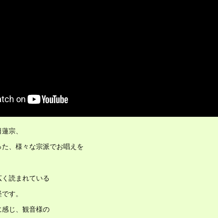
日蓮宗、
った、様々な宗派でお唱えを
。
広く読まれている
経です。
に感じ、観音様の