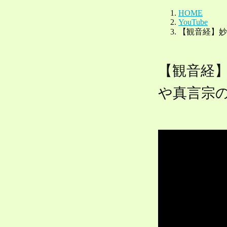
【観音経
や真言宗