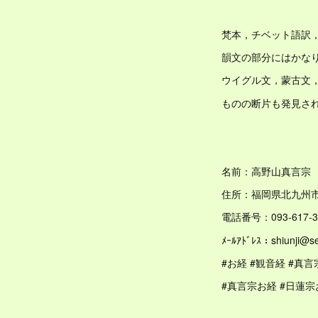
梵本，チベット語訳
韻文の部分にはかな
ウイグル文，蒙古文
ものの断片も発見さ
名前：高野山真言宗
住所：福岡県北九州市八
電話番号：093-617-3
ﾒｰﾙｱﾄﾞﾚｽ：shiunji@se
#お経 #観音経 #真言
#真言宗お経 #日蓮宗