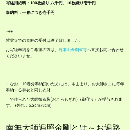
写経用紙料：
100枚綴り 八千円、
10枚綴り壱千円
奉納料：一巻につき壱千円
※※※
紫雲寺での奉納の受付は終了致しました。
お写経奉納をご希望の方は、
総本山金剛峯寺
へ直接お問い合わせ
くださいませ。
・なお、10巻分奉納頂いた方には、本山より、お大師さまに毎年
奉納する御衣と同じ衣財
で作られた大師御衣裂(おころもぎれ)（御守り）が授与されま
す。 (外包：5.2cm×3cm)
南無大師遍照金剛とは～お遍路