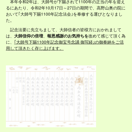
本年令和2年は、大師号が下賜されて1100年の正当の年を迎え
るにあたり、令和2年10月17日～27日の期間で、高野山奥の院に
おいて｢大師号下賜1100年記念法会｣を奉修する運びとなりまし
た。
記念法要に先立ちまして、大師信者の皆様方におかれまして
は、
大師信仰の倍増
、
報恩感謝のお気持ちを
改めて感じて頂く為
に、
｢大師号下賜1100年記念御宝号念誦 御写経｣の御奉納をご活
用して頂きたく存じ上げます。