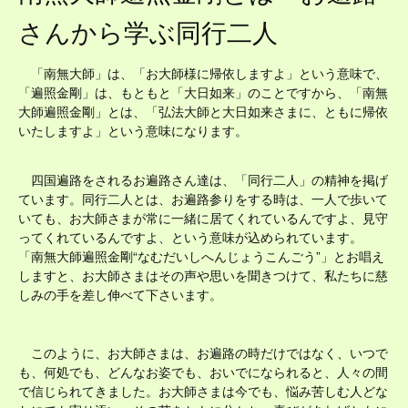
さんから学ぶ同行二人
「南無大師」は、「お大師様に帰依しますよ」という意味で、
「遍照金剛」は、もともと「大日如来」のことですから、「南無
大師遍照金剛」とは、「弘法大師と大日如来さまに、ともに帰依
いたしますよ」という意味になります。
四国遍路をされるお遍路さん達は、「同行二人」の精神を掲げ
ています。同行二人とは、お遍路参りをする時は、一人で歩いて
いても、お大師さまが常に一緒に居てくれているんですよ、見守
ってくれているんですよ、という意味が込められています。
「南無大師遍照金剛“なむだいしへんじょうこんごう”」とお唱え
しますと、お大師さまはその声や思いを聞きつけて、私たちに慈
しみの手を差し伸べて下さいます。
このように、お大師さまは、お遍路の時だけではなく、いつで
も、何処でも、どんなお姿でも、おいでになられると、人々の間
で信じられてきました。お大師さまは今でも、悩み苦しむ人どな