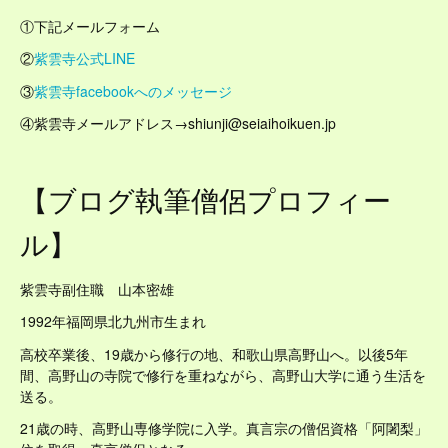
①下記メールフォーム
②
紫雲寺公式LINE
③
紫雲寺facebookへのメッセージ
④紫雲寺メールアドレス→shiunji@seiaihoikuen.jp
【ブログ執筆僧侶プロフィー
ル】
紫雲寺副住職 山本密雄
1992年福岡県北九州市生まれ
高校卒業後、19歳から修行の地、和歌山県高野山へ。以後5年
間、高野山の寺院で修行を重ねながら、高野山大学に通う生活を
送る。
21歳の時、高野山専修学院に入学。真言宗の僧侶資格「阿闍梨」