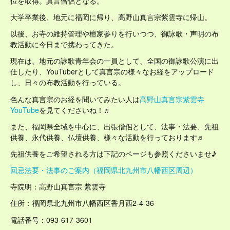
位を取得。真言僧侶となる。
大学卒業後、地元に福岡に帰り、高野山真言宗紫雲寺に帰山。
以後、お寺の維持管理や檀家参りを行いつつ、御詠歌・声明の布
教活動に今日まで携わってきた。
現在は、地元の詠歌青年会の一員として、全国の御詠歌公演に出
仕したり、YouTuberとして真言宗の様々なお経をアップロード
し、日々の布教活動を行っている。
色んな真言宗のお経を聞いてみたい人は
高野山真言宗紫雲寺
YouTube
を見てくださいね！♬
また、福岡県全域を中心に、出張僧侶として、法事・法要、先祖
供養、永代供養、仏壇供養、様々な活動を行っております♬
先祖供養をご希望される方は下記のページも参照くださいませ♪
回忌法要・法事のご案内（福岡県北九州市八幡西区周辺）
寺院明：高野山真言宗 紫雲寺
住所：福岡県北九州市八幡西区香月西2-4-36
電話番号：093-617-3601