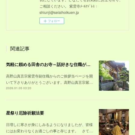
ご相談ください。 紫雲寺ﾒｰﾙｱﾄﾞﾚｽ：
shiunji@seiaihoikuen.jp
フォロー
関連記事
気軽に頼める田舎のお寺～話好きな住職が居る福岡県北九州市の真言宗寺院
高野山真言宗紫雲寺副住職からのご挨拶当ページを開
いて下さりありがとうございます。高野山真言宗紫…
2026.01.05 03:20
星祭り厄除祈願法要
日増しに寒さが身にしみるようになりましたが、皆様
にはお変わりなくお過ごしの事と存じます。 さて…