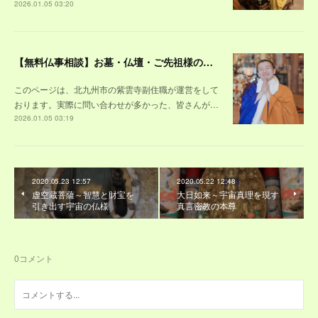
2026.01.05 03:20
【無料仏事相談】お墓・仏壇・ご先祖様のあれこれ受け付けます（年忌法事・永代供養・仏壇や本尊等の仏具じまいも承ります）
このページは、北九州市の紫雲寺副住職が運営をして
おります。実際に問い合わせが多かった、皆さんが…
2026.01.05 03:19
2020.05.23 12:57
2020.05.22 12:48
虚空蔵菩薩～智慧と財宝を
大日如来～宇宙真理を現す
引き出す宇宙の仏様
真言密教の本尊
0
コメント