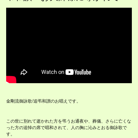
金剛流御詠歌/追弔和讃のお唱えです。
この世に別れて逝かれた方を弔うお通夜や、葬儀、さらに亡くな
った方の追悼の席で唱和されて、人の胸に沁みとおる御詠歌で
す。