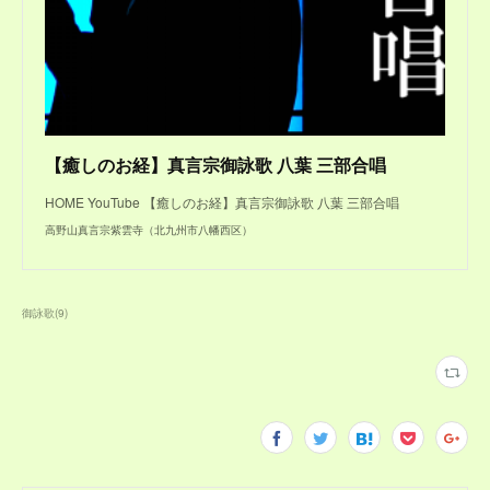
【癒しのお経】真言宗御詠歌 八葉 三部合唱
HOME YouTube 【癒しのお経】真言宗御詠歌 八葉 三部合唱
高野山真言宗紫雲寺（北九州市八幡西区）
御詠歌
(
9
)