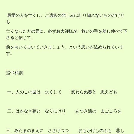
最愛の人を亡くし、ご遺族の悲しみは計り知れないものだけど
も
亡くなった方の元に、必ずお大師様が、救いの手を差し伸べて下
さると信じて、
前を向いて歩いていきましょう。という思いが込められていま
す。
追弔和讃
一、人のこの世は 永くして 変わらぬ春と 思えども
二、はかなき夢と なりにけり あつき涙の まごころを
三、みたまのまえに ささげつつ おもかげしのぶも 悲し