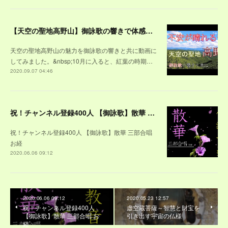
【天空の聖地高野山】御詠歌の響きで体感する高野山～紅葉の山々や、雪景色に包まれた壇上伽藍、荘厳な奥之院の風景を、観光する気分で味わって下さい
天空の聖地高野山の魅力を御詠歌の響きと共に動画に
してみました。&nbsp;10月に入ると、紅葉の時期…
2020.09.07 04:46
祝！チャンネル登録400人 【御詠歌】散華 三部合唱 お経
祝！チャンネル登録400人 【御詠歌】散華 三部合唱
お経
2020.06.06 09:12
2020.06.06 09:12
2020.05.23 12:57
祝！チャンネル登録400人
虚空蔵菩薩～智慧と財宝を
【御詠歌】散華 三部合唱 お
引き出す宇宙の仏様
経