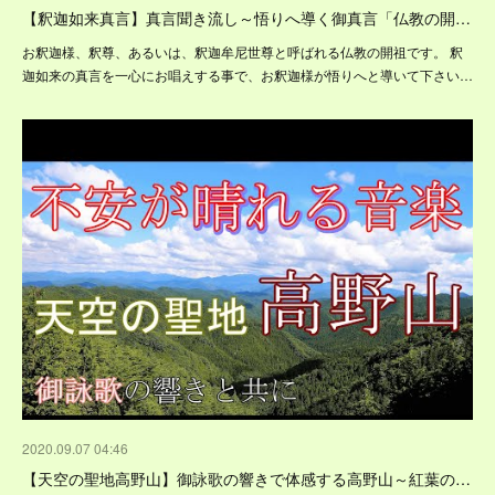
【釈迦如来真言】真言聞き流し～悟りへ導く御真言「仏教の開…
お釈迦様、釈尊、あるいは、釈迦牟尼世尊と呼ばれる仏教の開祖です。 釈
迦如来の真言を一心にお唱えする事で、お釈迦様が悟りへと導いて下さい…
2020.09.07 04:46
【天空の聖地高野山】御詠歌の響きで体感する高野山～紅葉の…